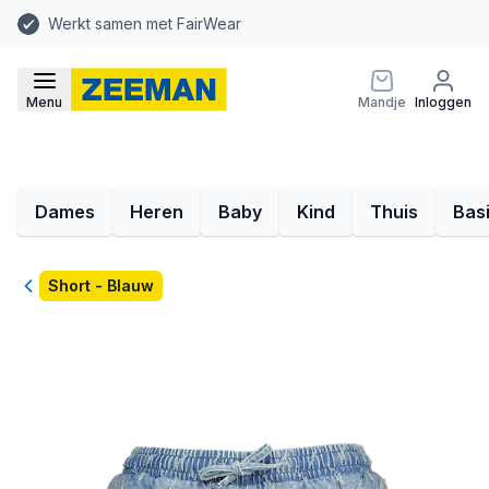
Werkt samen met FairWear
Menu
Mandje
Inloggen
Dames
Heren
Baby
Kind
Thuis
Bas
Terug
Short - Blauw