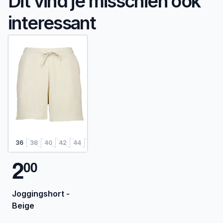
Dit vind je misschien ook
interessant
36
38
40
42
44
46
48
2
0
0
Joggingshort -
Beige