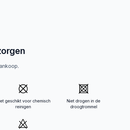
zorgen
aankoop.
iet geschikt voor chemisch
Niet drogen in de
reinigen
droogtrommel