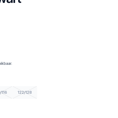
ikbaar.
/116
122/128