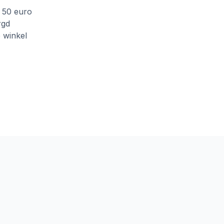
f 50 euro
rgd
e winkel