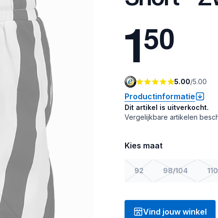
1
5
0
5.00
/
5.00
Productinformatie
Dit artikel is uitverkocht.
Vergelijkbare artikelen besch
Kies maat
92
98/104
110
Vind jouw winkel