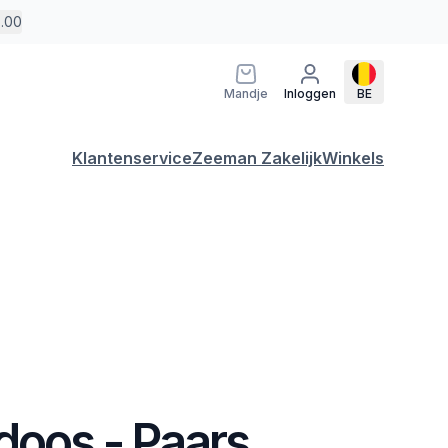
5.00
Mandje
Inloggen
BE
Klantenservice
Zeeman Zakelijk
Winkels
doos - Paars