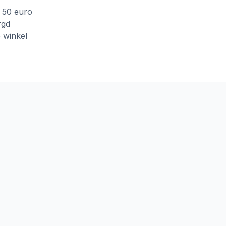
f 50 euro
rgd
e winkel