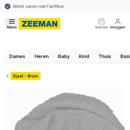
Werkt samen met FairWear
Menu
Mandje
Inloggen
Dames
Heren
Baby
Kind
Thuis
Bas
Terug
Sjaal - Bruin