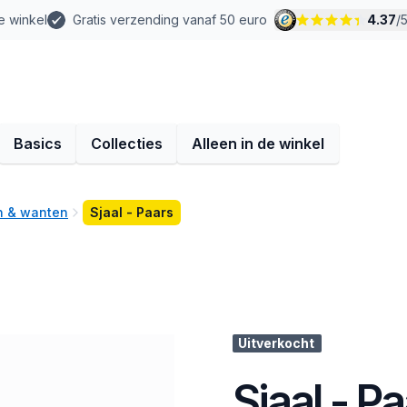
e winkel
Gratis verzending vanaf 50 euro
4.37
/
Basics
Collecties
Alleen in de winkel
n & wanten
Sjaal - Paars
Uitverkocht
Sjaal - P