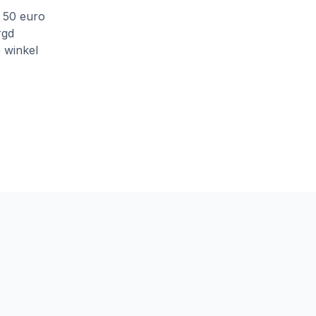
f 50 euro
rgd
e winkel