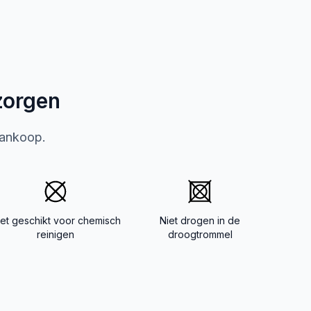
zorgen
aankoop.
iet geschikt voor chemisch
Niet drogen in de
reinigen
droogtrommel