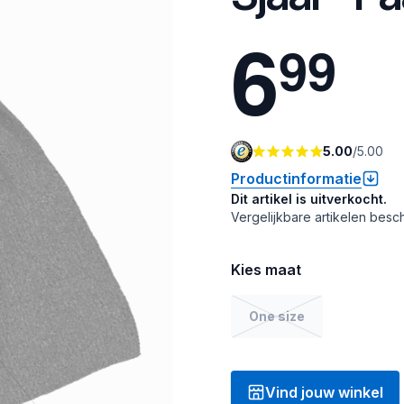
6
9
9
5.00
/
5.00
Productinformatie
Dit artikel is uitverkocht.
Vergelijkbare artikelen besch
Kies maat
One size
Vind jouw winkel