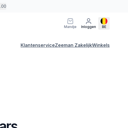
5.00
Mandje
Inloggen
BE
Klantenservice
Zeeman Zakelijk
Winkels
aars