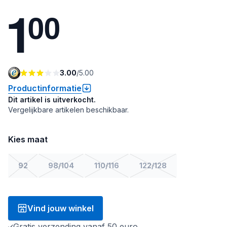
1
0
0
3.00
/
5.00
Productinformatie
Dit artikel is uitverkocht.
Vergelijkbare artikelen beschikbaar.
Kies maat
92
98/104
110/116
122/128
Vind jouw winkel
Gratis verzending vanaf 50 euro