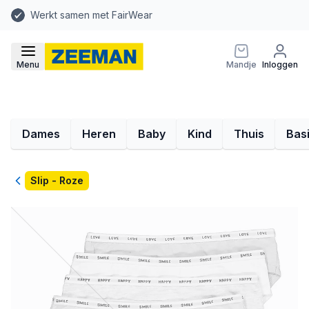
Werkt samen met FairWear
Menu
Mandje
Inloggen
Dames
Heren
Baby
Kind
Thuis
Bas
Terug
Slip - Roze