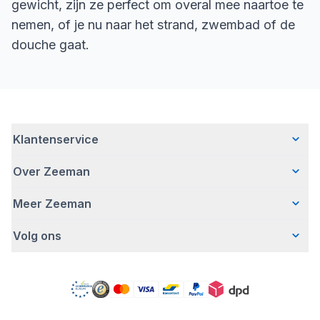
gewicht, zijn ze perfect om overal mee naartoe te
nemen, of je nu naar het strand, zwembad of de
douche gaat.
Klantenservice
Over Zeeman
Veelgestelde vragen
Contact
Meer Zeeman
Wie wij zijn
Bezorgen
Ons verhaal
Betalen
Volg ons
Veiligheidswaarschuwing
Hoe wij verantwoord ondernemen
Retourneren
Pers
Werken bij Zeeman
Garantie
Facebook
Gratis romperactie
Zeeman Corporate
Account
Pinterest
Onze campagnes
MVO jaarverslag
Winkels
TikTok
Zeeman Zakelijk
Detergenten