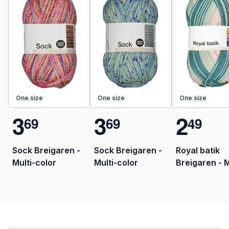
One size
One size
One size
3
3
2
6
9
6
9
4
9
Sock Breigaren -
Sock Breigaren -
Royal batik
Multi-color
Multi-color
Breigaren - M
color