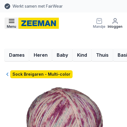
Werkt samen met FairWear
Menu
Mandje
Inloggen
Dames
Heren
Baby
Kind
Thuis
Bas
Terug
Sock Breigaren - Multi-color