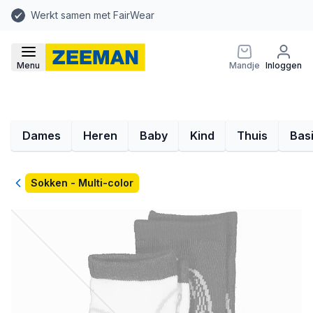
Werkt samen met FairWear
Menu
Mandje
Inloggen
Dames
Heren
Baby
Kind
Thuis
Bas
Terug
Sokken - Multi-color