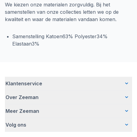
We kiezen onze materialen zorgvuldig. Bij het
samenstellen van onze collecties letten we op de
kwaliteit en waar de materialen vandaan komen.
Samenstelling Katoen63% Polyester34%
Elastaan3%
Klantenservice
Over Zeeman
Veelgestelde vragen
Contact
Meer Zeeman
Wie wij zijn
Bezorgen
Ons verhaal
Betalen
Volg ons
Veiligheidswaarschuwing
Hoe wij verantwoord ondernemen
Retourneren
Pers
Werken bij Zeeman
Garantie