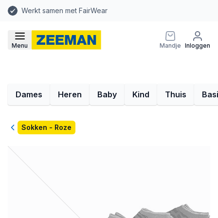
Werkt samen met FairWear
Menu
Mandje
Inloggen
Dames
Heren
Baby
Kind
Thuis
Bas
Terug
Sokken - Roze