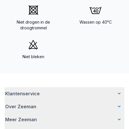
Niet drogen in de
Wassen op 40°C
droogtrommel
Niet bleken
Klantenservice
Over Zeeman
Veelgestelde vragen
Contact
Meer Zeeman
Wie wij zijn
Bezorgen
Ons verhaal
Betalen