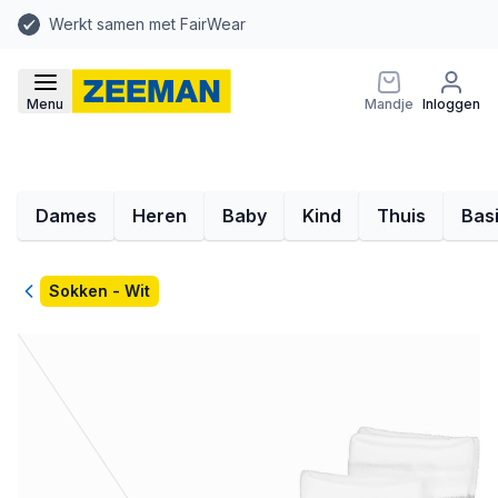
Werkt samen met FairWear
Menu
Mandje
Inloggen
Dames
Heren
Baby
Kind
Thuis
Bas
Terug
Sokken - Wit