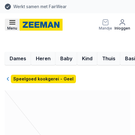
Werkt samen met FairWear
Menu
Mandje
Inloggen
Dames
Heren
Baby
Kind
Thuis
Bas
Terug
Speelgoed kookgerei - Geel