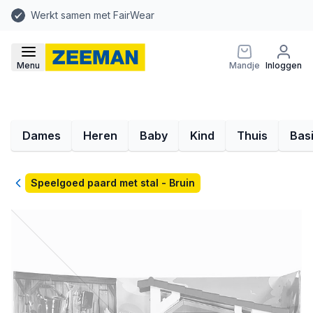
Werkt samen met FairWear
Menu
Mandje
Inloggen
Dames
Heren
Baby
Kind
Thuis
Bas
Terug
Speelgoed paard met stal - Bruin