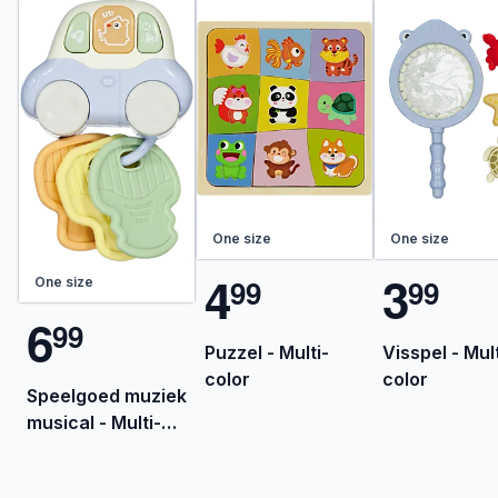
One size
One size
4
3
9
9
9
9
One size
6
9
9
Puzzel - Multi-
Visspel - Mult
color
color
Speelgoed muziek
musical - Multi-
color