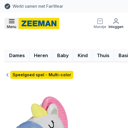
Werkt samen met FairWear
Menu
Mandje
Inloggen
Dames
Heren
Baby
Kind
Thuis
Bas
Terug
Speelgoed spel - Multi-color