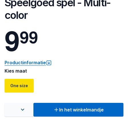
Speelgoed spel - Multi-
color
9
9
9
Productinformatie
Kies maat
One size
In het winkelmandje