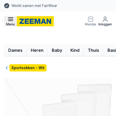
Werkt samen met FairWear
Menu
Mandje
Inloggen
Dames
Heren
Baby
Kind
Thuis
Bas
Terug
Sportsokken - Wit