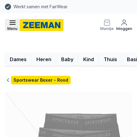
Werkt samen met FairWear
Menu
Mandje
Inloggen
Dames
Heren
Baby
Kind
Thuis
Bas
Terug
Sportswear Boxer - Rood