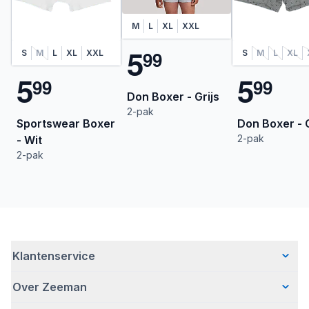
M
L
XL
XXL
5
9
9
S
M
L
XL
XXL
S
M
L
XL
5
5
9
9
9
9
Don Boxer - Grijs
2-pak
Sportswear Boxer
Don Boxer - G
2-pak
- Wit
2-pak
Klantenservice
Over Zeeman
Veelgestelde vragen
Contact