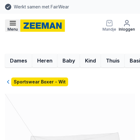
Werkt samen met FairWear
Menu
Mandje
Inloggen
Dames
Heren
Baby
Kind
Thuis
Bas
Terug
Sportswear Boxer - Wit