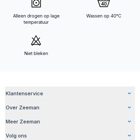
Alleen drogen op lage
Wassen op 40°C
temperatuur
Niet bleken
Klantenservice
Over Zeeman
Veelgestelde vragen
Contact
Meer Zeeman
Wie wij zijn
Bezorgen
Ons verhaal
Betalen
Volg ons
Veiligheidswaarschuwing
Hoe wij verantwoord ondernemen
Retourneren