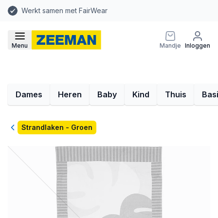
Werkt samen met FairWear
Menu
Mandje
Inloggen
Dames
Heren
Baby
Kind
Thuis
Bas
Terug
Strandlaken - Groen