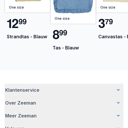
One size
One size
1
2
3
9
9
7
9
One size
8
9
9
Strandtas - Blauw
Canvastas -
Tas - Blauw
Klantenservice
Over Zeeman
Veelgestelde vragen
Contact
Meer Zeeman
Wie wij zijn
Bezorgen
Ons verhaal
Betalen