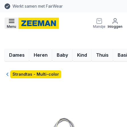
Werkt samen met FairWear
Menu
Mandje
Inloggen
Dames
Heren
Baby
Kind
Thuis
Bas
Terug
Strandtas - Multi-color