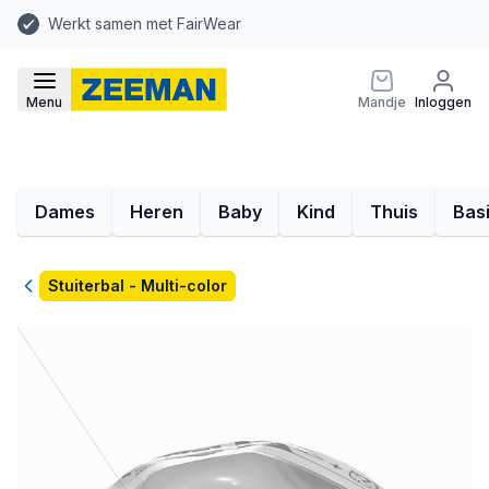
Werkt samen met FairWear
Menu
Mandje
Inloggen
Dames
Heren
Baby
Kind
Thuis
Bas
Terug
Stuiterbal - Multi-color