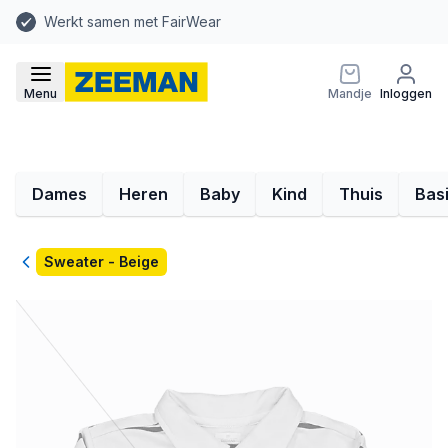
Werkt samen met FairWear
Menu
Mandje
Inloggen
Dames
Heren
Baby
Kind
Thuis
Bas
Terug
Sweater - Beige