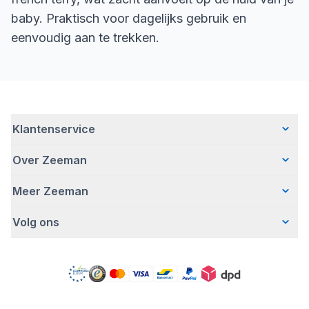
baby. Praktisch voor dagelijks gebruik en
eenvoudig aan te trekken.
Klantenservice
Over Zeeman
Veelgestelde vragen
Contact
Meer Zeeman
Wie wij zijn
Bezorgen
Ons verhaal
Betalen
Volg ons
Veiligheidswaarschuwing
Hoe wij verantwoord ondernemen
Retourneren
Pers
Werken bij Zeeman
Garantie
Facebook
Gratis romperactie
Zeeman Corporate
Account
Pinterest
Onze campagnes
MVO jaarverslag
Winkels
TikTok
Zeeman Zakelijk
Detergenten
YouTube