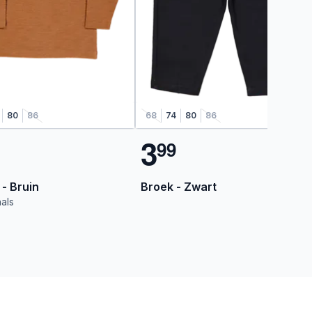
80
86
68
74
80
86
3
9
9
 - Bruin
Broek - Zwart
als