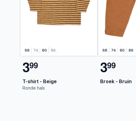
68
74
80
86
68
74
80
86
3
3
9
9
9
9
T-shirt - Beige
Broek - Bruin
Ronde hals