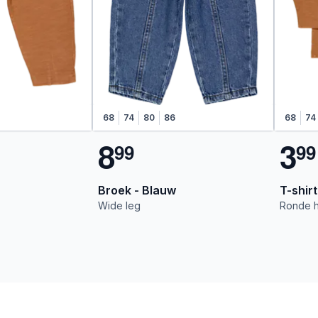
68
74
80
86
68
74
8
3
9
9
9
9
Broek - Blauw
T-shirt
Wide leg
Ronde h