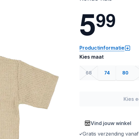
5
9
9
Productinformatie
Kies maat
68
74
80
Kies 
Vind jouw winkel
Gratis verzending vana