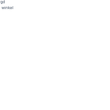
rgd
e winkel