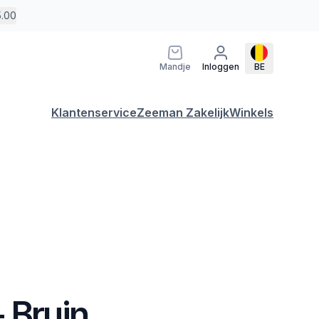
5.00
Mandje
Inloggen
BE
Klantenservice
Zeeman Zakelijk
Winkels
 Bruin