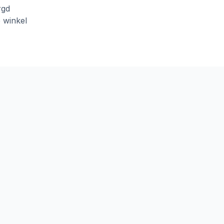
rgd
e winkel