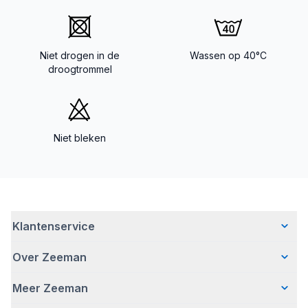
Niet drogen in de
Wassen op 40°C
droogtrommel
Niet bleken
Klantenservice
Over Zeeman
Veelgestelde vragen
Contact
Meer Zeeman
Wie wij zijn
Bezorgen