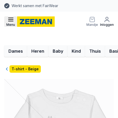
Werkt samen met FairWear
Menu
Mandje
Inloggen
Dames
Heren
Baby
Kind
Thuis
Bas
Terug
T-shirt - Beige