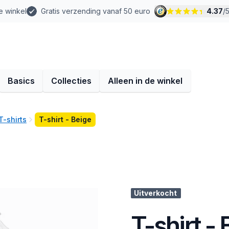
e winkel
Gratis verzending vanaf 50 euro
4.37
/
Basics
Collecties
Alleen in de winkel
T-shirts
T-shirt - Beige
Uitverkocht
T-shirt -