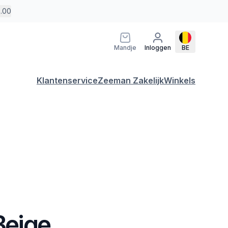
5.00
Mandje
Inloggen
BE
Klantenservice
Zeeman Zakelijk
Winkels
 Beige