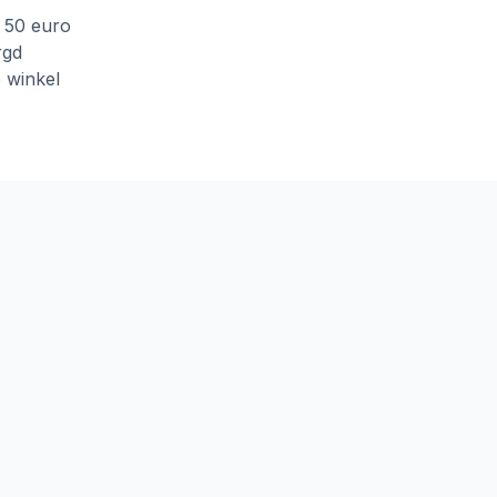
f 50 euro
rgd
e winkel