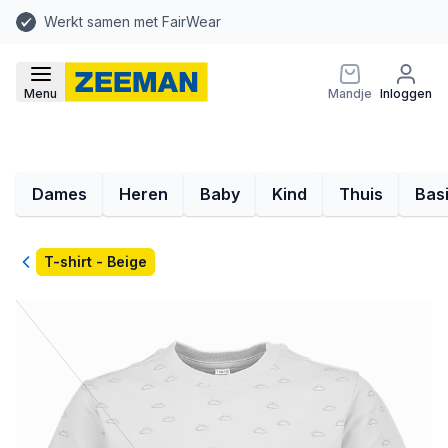
Werkt samen met FairWear
Menu
Mandje
Inloggen
Dames
Heren
Baby
Kind
Thuis
Bas
Terug
T-shirt - Beige