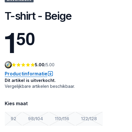
T-shirt - Beige
1
5
0
5.00
/
5.00
Productinformatie
Dit artikel is uitverkocht.
Vergelijkbare artikelen beschikbaar.
Kies maat
92
98/104
110/116
122/128