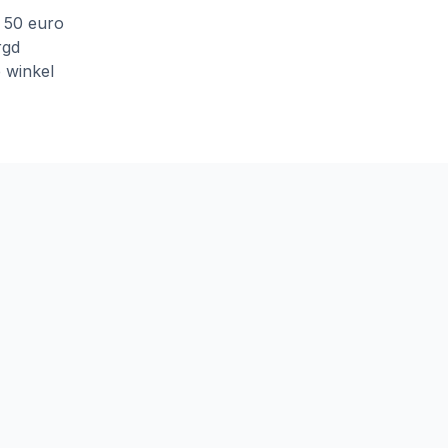
f 50 euro
rgd
e winkel