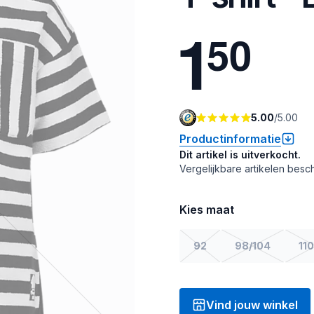
1
5
0
5.00
/
5.00
Productinformatie
Dit artikel is uitverkocht.
Vergelijkbare artikelen besch
Kies maat
92
98/104
110
Vind jouw winkel