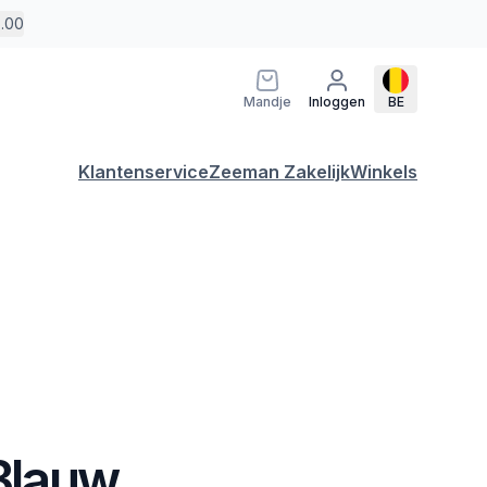
5.00
Mandje
Inloggen
BE
Klantenservice
Zeeman Zakelijk
Winkels
 Blauw