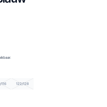
ikbaar.
/116
122/128