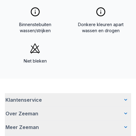
Binnenstebuiten
Donkere kleuren apart
wassen/strijken
wassen en drogen
Niet bleken
Klantenservice
Over Zeeman
Veelgestelde vragen
Contact
Meer Zeeman
Wie wij zijn
Bezorgen