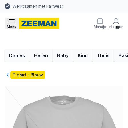
Werkt samen met FairWear
Menu
Mandje
Inloggen
Dames
Heren
Baby
Kind
Thuis
Bas
Terug
T-shirt - Blauw