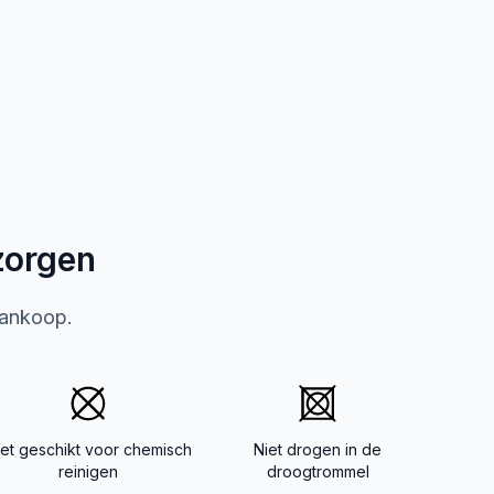
zorgen
aankoop.
iet geschikt voor chemisch
Niet drogen in de
reinigen
droogtrommel