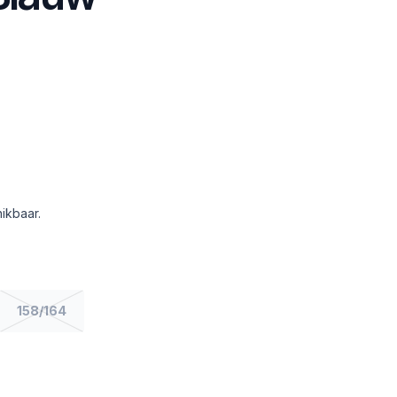
ikbaar.
158/164