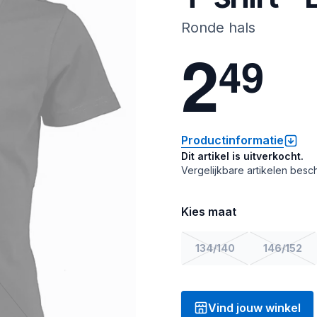
Ronde hals
2
4
9
Productinformatie
Dit artikel is uitverkocht.
Vergelijkbare artikelen besch
Kies maat
134/140
146/152
Vind jouw winkel