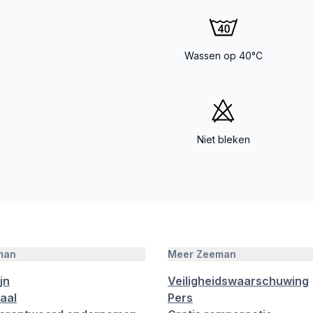
Wassen op 40°C
Niet bleken
man
Meer Zeeman
jn
Veiligheidswaarschuwing
aal
Pers