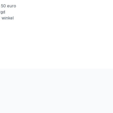
f 50 euro
rgd
e winkel