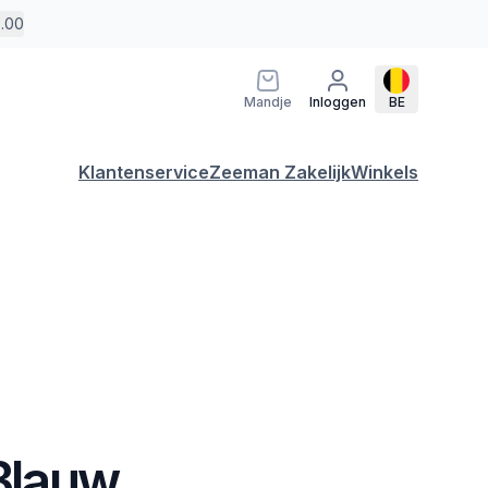
5.00
Mandje
Inloggen
BE
Klantenservice
Zeeman Zakelijk
Winkels
 Blauw