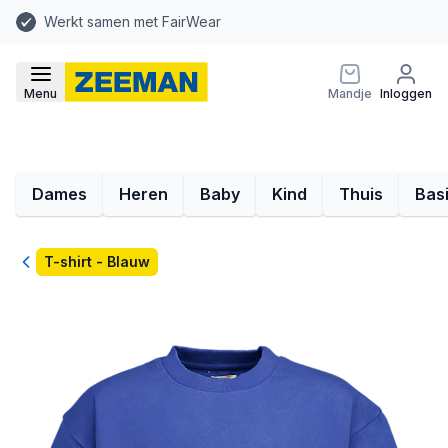
Werkt samen met FairWear
Menu
Mandje
Inloggen
Dames
Heren
Baby
Kind
Thuis
Bas
Terug
T-shirt - Blauw