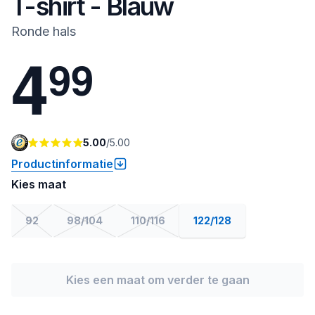
T-shirt - Blauw
Ronde hals
4
9
9
5.00
/
5.00
Productinformatie
Kies maat
92
98/104
110/116
122/128
Kies een maat om verder te gaan