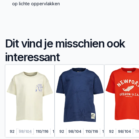
op lichte oppervlakken
Dit vind je misschien ook
interessant
92
98/104
110/116
122/128
92
98/104
110/116
122/128
92
98/104
11