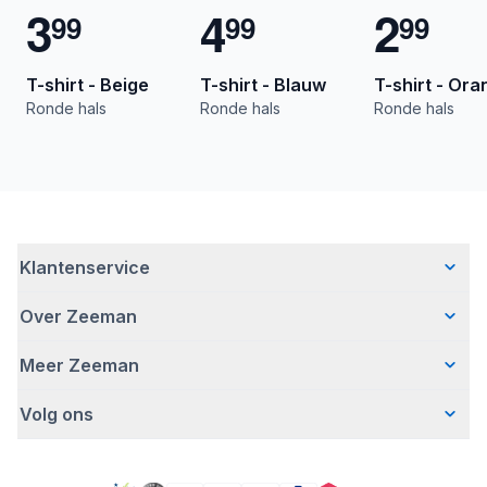
3
4
2
9
9
9
9
9
9
T-shirt - Beige
T-shirt - Blauw
T-shirt - Ora
Ronde hals
Ronde hals
Ronde hals
Klantenservice
Over Zeeman
Veelgestelde vragen
Contact
Meer Zeeman
Wie wij zijn
Bezorgen
Ons verhaal
Betalen
Volg ons
Veiligheidswaarschuwing
Hoe wij verantwoord ondernemen
Retourneren
Pers
Werken bij Zeeman
Garantie
Facebook
Gratis romperactie
Zeeman Corporate
Account