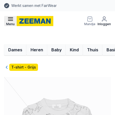
Werkt samen met FairWear
Menu
Mandje
Inloggen
Dames
Heren
Baby
Kind
Thuis
Bas
Terug
T-shirt - Grijs