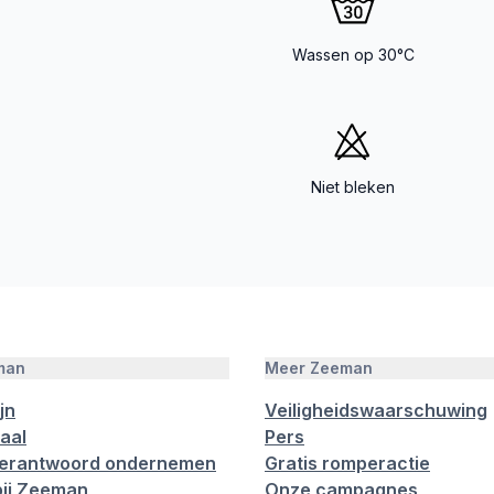
Wassen op 30°C
Niet bleken
man
Meer Zeeman
jn
Veiligheidswaarschuwing
aal
Pers
verantwoord ondernemen
Gratis romperactie
ij Zeeman
Onze campagnes