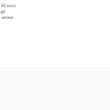
f 50 euro
rgd
e winkel