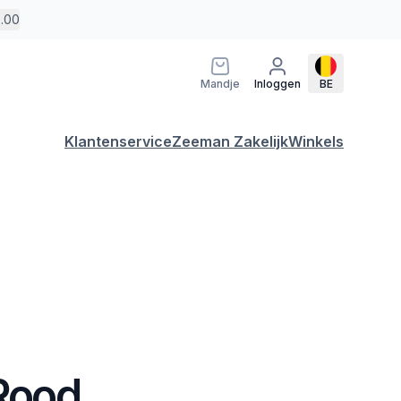
5.00
Mandje
Inloggen
BE
Klantenservice
Zeeman Zakelijk
Winkels
 Rood