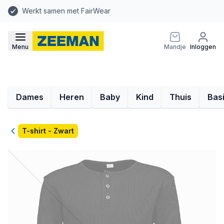
Werkt samen met FairWear
Menu
Mandje
Inloggen
Dames
Heren
Baby
Kind
Thuis
Bas
Terug
T-shirt - Zwart