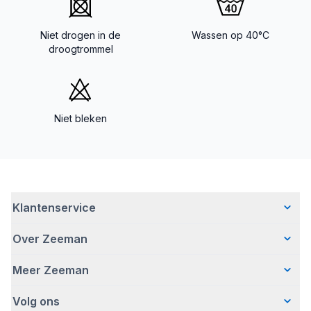
Niet drogen in de
Wassen op 40°C
droogtrommel
Niet bleken
Klantenservice
Over Zeeman
Veelgestelde vragen
Contact
Meer Zeeman
Wie wij zijn
Bezorgen
Ons verhaal
Betalen
Volg ons
Veiligheidswaarschuwing
Hoe wij verantwoord ondernemen
Retourneren