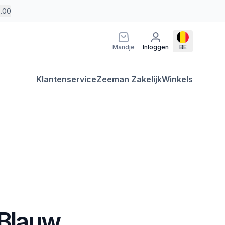
5.00
Mandje
Inloggen
BE
Klantenservice
Zeeman Zakelijk
Winkels
 Blauw