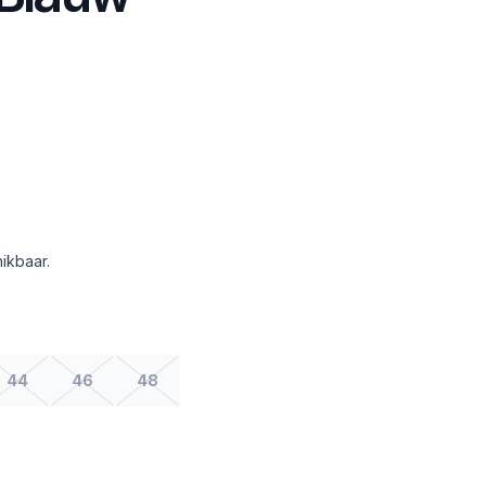
ikbaar.
44
46
48