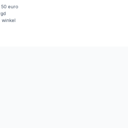
f 50 euro
rgd
e winkel