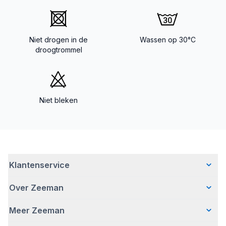
Niet drogen in de
Wassen op 30°C
droogtrommel
Niet bleken
Klantenservice
Over Zeeman
Veelgestelde vragen
Contact
Meer Zeeman
Wie wij zijn
Bezorgen
Ons verhaal