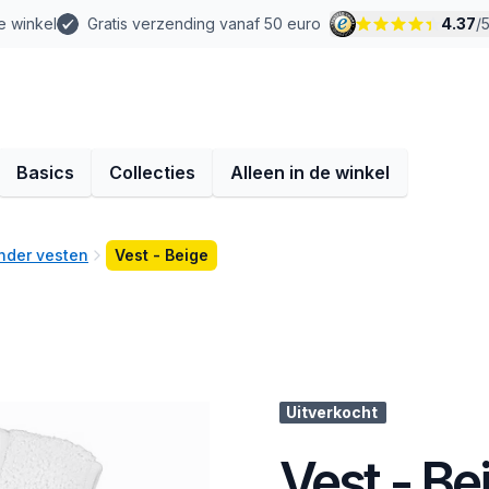
e winkel
Gratis verzending vanaf 50 euro
4.37
/
Basics
Collecties
Alleen in de winkel
nder vesten
Vest - Beige
Uitverkocht
Vest - Be