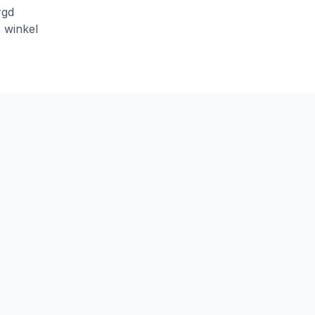
rgd
e winkel