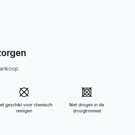
zorgen
aankoop.
iet geschikt voor chemisch
Niet drogen in de
reinigen
droogtrommel