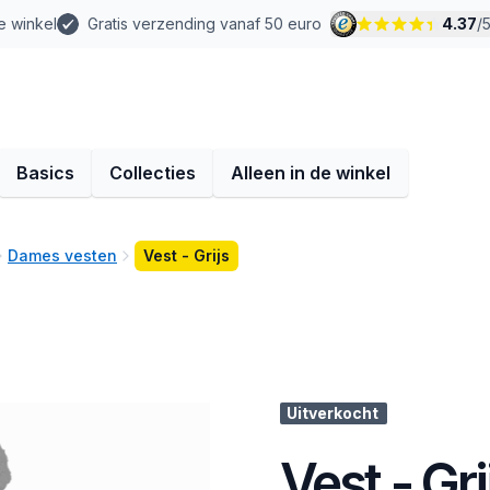
e winkel
Gratis verzending vanaf 50 euro
4.37
/
Basics
Collecties
Alleen in de winkel
Dames vesten
Vest - Grijs
Uitverkocht
Vest - Gri