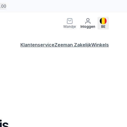
5.00
Mandje
Inloggen
BE
Klantenservice
Zeeman Zakelijk
Winkels
js