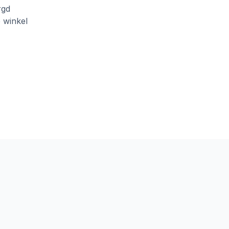
rgd
e winkel