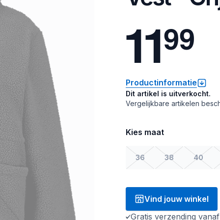
1
1
9
9
Productinformatie
Dit artikel is uitverkocht.
Vergelijkbare artikelen besch
Kies maat
36
38
40
Vind jouw winkel
Gratis verzending vana