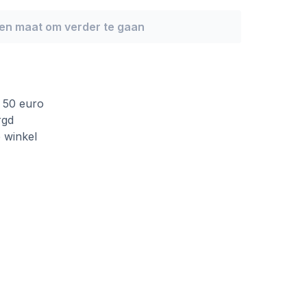
een maat om verder te gaan
f 50 euro
rgd
e winkel