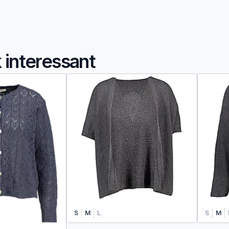
k interessant
S
M
L
S
M