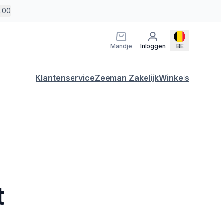
5.00
Mandje
Inloggen
BE
Klantenservice
Zeeman Zakelijk
Winkels
t