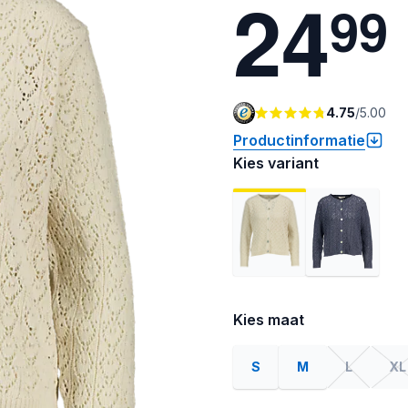
2
4
9
9
4.75
/
5.00
Productinformatie
Kies variant
Kies maat
S
M
L
XL