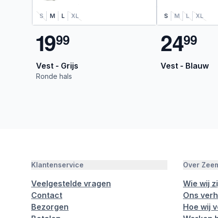
S
M
L
XL
S
M
L
XL
1
9
2
4
9
9
9
9
Vest - Grijs
Vest - Blauw
Ronde hals
Klantenservice
Over Zee
Veelgestelde vragen
Wie wij zi
Contact
Ons verh
Bezorgen
Hoe wij 