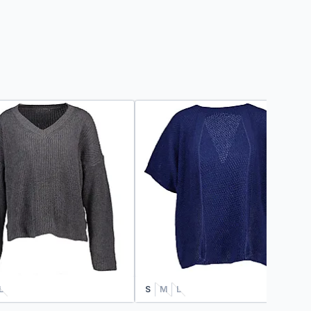
L
S
M
L