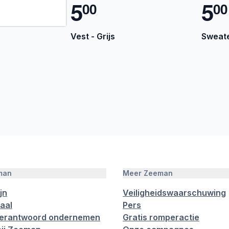
5
5
0
0
0
0
Vest - Grijs
Sweate
man
Meer Zeeman
jn
Veiligheidswaarschuwing
aal
Pers
verantwoord ondernemen
Gratis romperactie