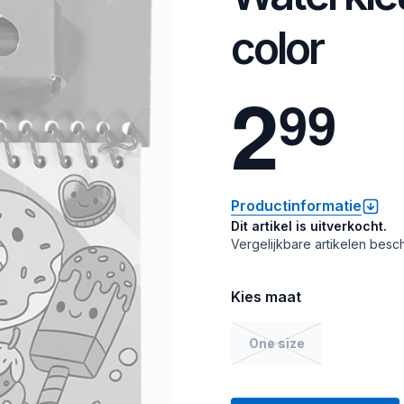
color
2
9
9
Productinformatie
Dit artikel is uitverkocht.
Vergelijkbare artikelen besch
Kies maat
One size