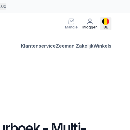
5.00
Mandje
Inloggen
BE
Klantenservice
Zeeman Zakelijk
Winkels
rboek - Multi-