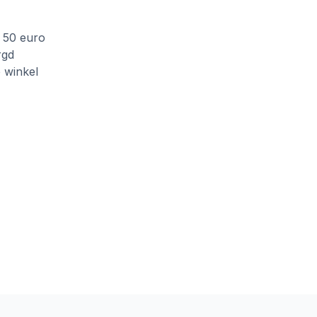
f 50 euro
rgd
e winkel