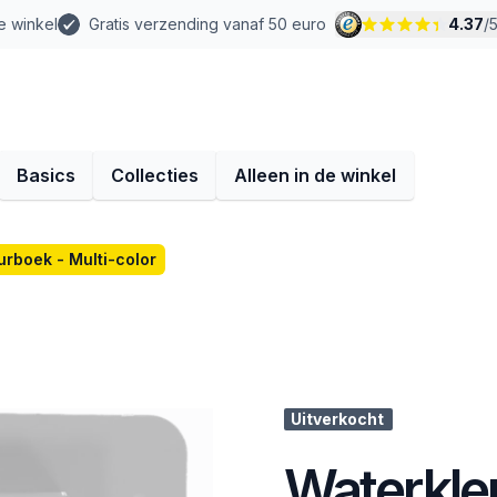
e winkel
Gratis verzending vanaf 50 euro
4.37
/
Basics
Collecties
Alleen in de winkel
urboek - Multi-color
Uitverkocht
Waterkleu