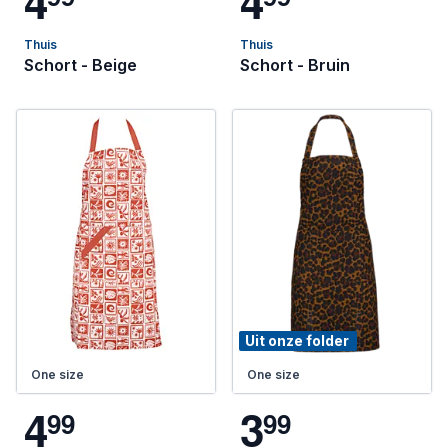
4
4
Thuis
Thuis
Schort - Beige
Schort - Bruin
Uit onze folder
One size
One size
4
3
9
9
9
9