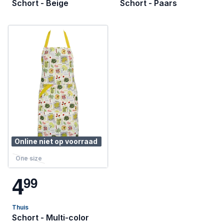
Schort - Beige
Schort - Paars
Online niet op voorraad
One size
4
9
9
Thuis
Schort - Multi-color