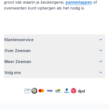
groot vak waarin je keukengerei,
pannenlappen
of
ovenwanten kunt opbergen als het nodig is.
Klantenservice
Over Zeeman
Veelgestelde vragen
Contact
Meer Zeeman
Wie wij zijn
Bezorgen
Ons verhaal
Betalen
Volg ons
Veiligheidswaarschuwing
Hoe wij verantwoord ondernemen
Retourneren
Pers
Werken bij Zeeman
Garantie
Facebook
Gratis romperactie
Zeeman Corporate
Account
Pinterest
Onze campagnes
MVO jaarverslag
Winkels
TikTok
Zeeman Zakelijk
Detergenten
YouTube
Conformiteitsverklaringen
Instagram