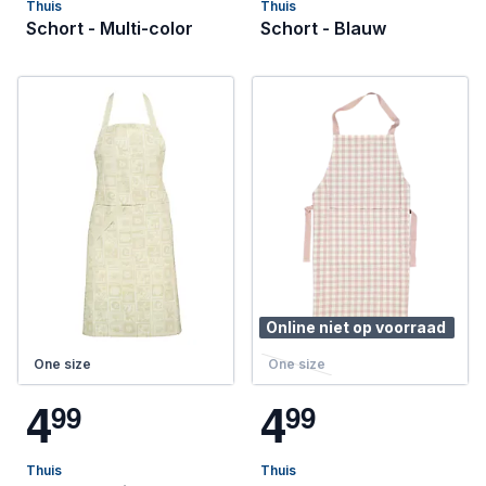
Thuis
Thuis
Schort - Multi-color
Schort - Blauw
Online niet op voorraad
One size
One size
4
4
9
9
9
9
Thuis
Thuis