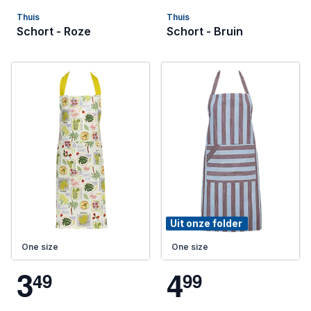
Thuis
Thuis
Schort - Roze
Schort - Bruin
Uit onze folder
One size
One size
3
4
4
9
9
9