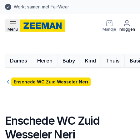
Werkt samen met FairWear
Menu
Mandje
Inloggen
Dames
Heren
Baby
Kind
Thuis
Bas
Terug
Enschede WC Zuid Wesseler Neri
Enschede WC Zuid
Wesseler Neri