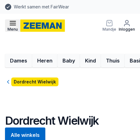
Werkt samen met FairWear
Menu
Mandje
Inloggen
Dames
Heren
Baby
Kind
Thuis
Bas
Terug
Dordrecht Wielwijk
Dordrecht Wielwijk
Alle winkels