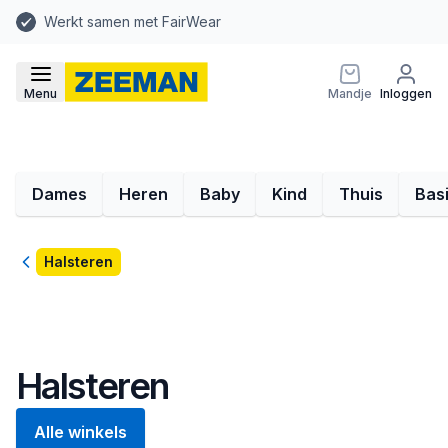
Werkt samen met FairWear
Menu
Mandje
Inloggen
Dames
Heren
Baby
Kind
Thuis
Bas
Terug
Halsteren
Halsteren
Alle winkels