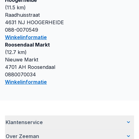
Hoogerheide
(
11.5
km)
Raadhuisstraat
4631 NJ
HOOGERHEIDE
088-0070549
Winkelinformatie
Roosendaal Markt
(
12.7
km)
Nieuwe Markt
4701 AH
Roosendaal
0880070034
Winkelinformatie
Klantenservice
Over Zeeman
Veelgestelde vragen