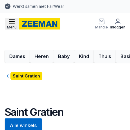
Werkt samen met FairWear
Menu
Mandje
Inloggen
Dames
Heren
Baby
Kind
Thuis
Bas
Terug
Saint Gratien
Saint Gratien
Alle winkels