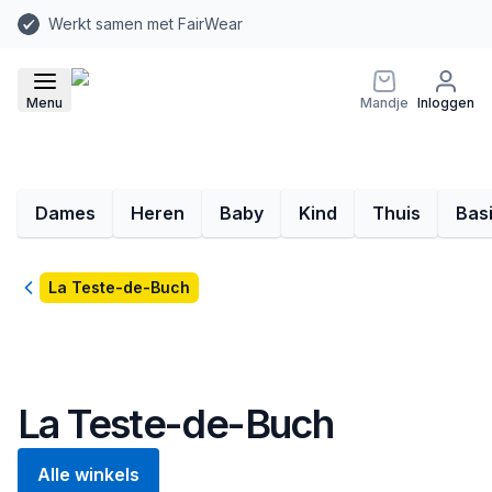
Werkt samen met FairWear
Menu
Mandje
Inloggen
Dames
Heren
Baby
Kind
Thuis
Bas
Terug
La Teste-de-Buch
La Teste-de-Buch
Alle winkels