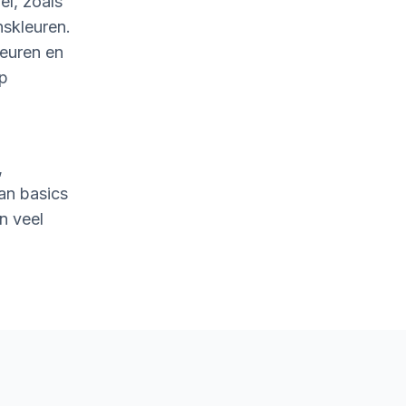
l, zoals
nskleuren.
leuren en
op
,
an basics
n veel