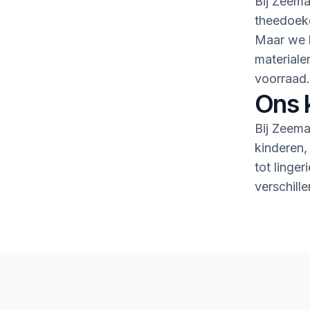
Bij Zeema
theedoeke
Maar we h
material
voorraad.
Ons 
Bij Zeema
kinderen,
tot linge
verschille