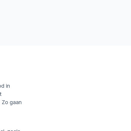
d in
t
. Zo gaan