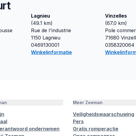
urt
Lagnieu
Vinzelles
(
49.1
km)
(
67.0
km)
busse
Rue de I'industrie
Pole commerc
e
1150
Lagnieu
71680
Vinzel
0469130001
0358320064
Winkelinformatie
Winkelinform
man
Meer Zeeman
jn
Veiligheidswaarschuwing
aal
Pers
verantwoord ondernemen
Gratis romperactie