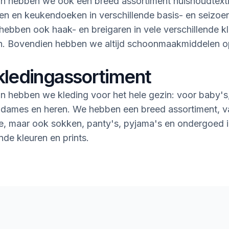
n hebben we ook een breed assortiment huishoudtextie
n en keukendoeken in verschillende basis- en seizoe
ebben ook haak- en breigaren in vele verschillende k
en. Bovendien hebben we altijd schoonmaakmiddelen 
kledingassortiment
n hebben we kleding voor het hele gezin: voor baby's
 dames en heren. We hebben een breed assortiment, v
rie, maar ook sokken, panty's, pyjama's en ondergoed i
nde kleuren en prints.