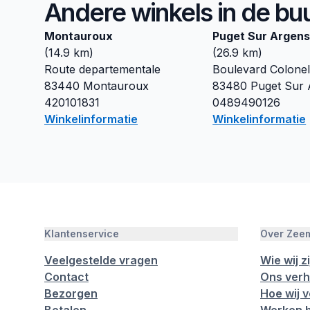
Andere winkels in de bu
Montauroux
Puget Sur Argen
(
14.9
km)
(
26.9
km)
Route departementale
Boulevard Colonel
83440
Montauroux
83480
Puget Sur 
420101831
0489490126
Winkelinformatie
Winkelinformatie
Klantenservice
Over Zee
Veelgestelde vragen
Wie wij zi
Contact
Ons verh
Bezorgen
Hoe wij 