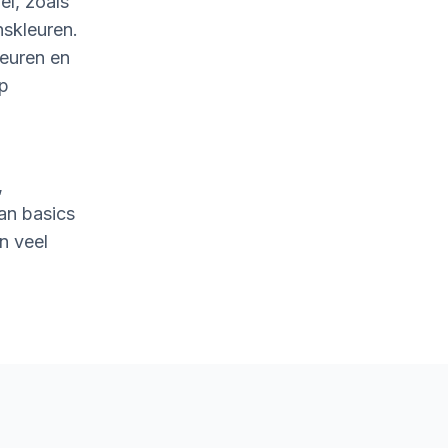
l, zoals
nskleuren.
leuren en
op
,
an basics
n veel