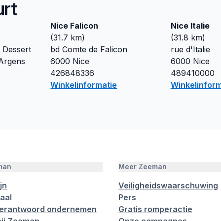
urt
s
Nice Falicon
Nice Italie
(
31.7
km)
(
31.8
km)
 Dessert
bd Comte de Falicon
rue d'Italie
Argens
6000
Nice
6000
Nice
426848336
489410000
Winkelinformatie
Winkelinform
man
Meer Zeeman
jn
Veiligheidswaarschuwing
aal
Pers
verantwoord ondernemen
Gratis romperactie