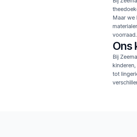
Bij Zeema
theedoeke
Maar we h
material
voorraad.
Ons 
Bij Zeema
kinderen,
tot linge
verschille