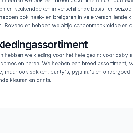
n hebben we ook een breed assortiment huishoudtextie
n en keukendoeken in verschillende basis- en seizoe
ebben ook haak- en breigaren in vele verschillende k
en. Bovendien hebben we altijd schoonmaakmiddelen 
kledingassortiment
n hebben we kleding voor het hele gezin: voor baby's
 dames en heren. We hebben een breed assortiment, v
rie, maar ook sokken, panty's, pyjama's en ondergoed i
nde kleuren en prints.