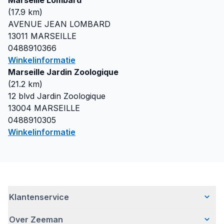
Marseille Lombard
(
17.9
km)
AVENUE JEAN LOMBARD
13011
MARSEILLE
0488910366
Winkelinformatie
Marseille Jardin Zoologique
(
21.2
km)
12 blvd Jardin Zoologique
13004
MARSEILLE
0488910305
Winkelinformatie
Klantenservice
Over Zeeman
Veelgestelde vragen