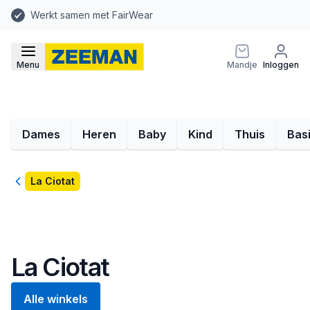
Werkt samen met FairWear
Menu
Mandje
Inloggen
Dames
Heren
Baby
Kind
Thuis
Bas
Terug
La Ciotat
La Ciotat
Alle winkels