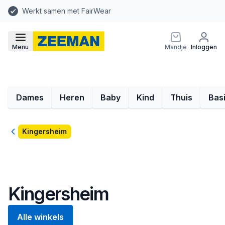
Werkt samen met FairWear
Menu
Mandje
Inloggen
Dames
Heren
Baby
Kind
Thuis
Bas
Terug
Kingersheim
Kingersheim
Alle winkels